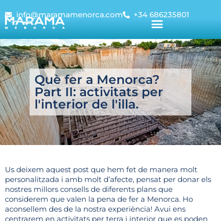
info@maramamenorca.com
+34 686235801
Què fer a Menorca?
Part II: activitats per
l'interior de l'illa.
Us deixem aquest post que hem fet de manera molt
personalitzada i amb molt d’afecte, pensat per donar els
nostres millors consells de diferents plans que
considerem que valen la pena de fer a Menorca. Ho
aconsellem des de la nostra experiència! Avui ens
centrarem en activitats per terra i interior que es poden