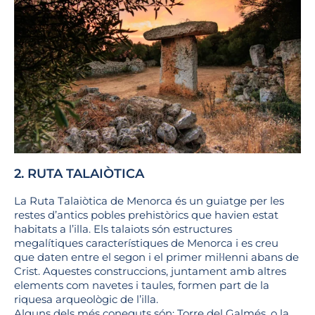
2. RUTA TALAIÒTICA
La Ruta Talaiòtica de Menorca és un guiatge per les
restes d’antics pobles prehistòrics que havien estat
habitats a l’illa. Els talaiots són estructures
megalítiques característiques de Menorca i es creu
que daten entre el segon i el primer mil·lenni abans de
Crist. Aquestes construccions, juntament amb altres
elements com navetes i taules, formen part de la
riquesa arqueològic de l’illa.
Alguns dels més coneguts són: Torre del Galmés, o la