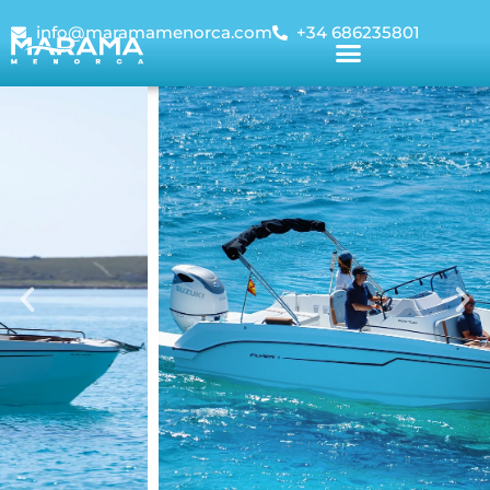
info@maramamenorca.com
+34 686235801