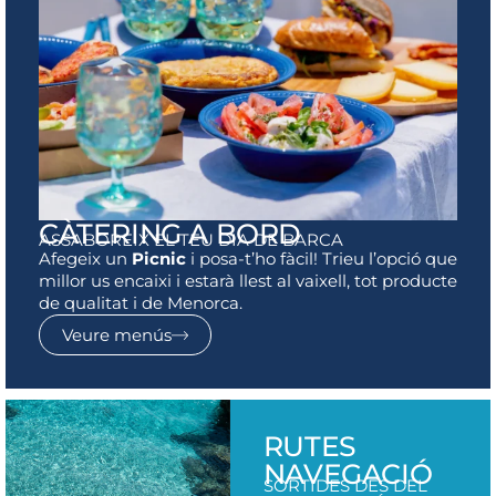
CÀTERING A BORD
ASSABOREIX EL TEU DIA DE BARCA
Afegeix un
Picnic
i posa-t’ho fàcil! Trieu l’opció que
millor us encaixi i estarà llest al vaixell, tot producte
de qualitat i de Menorca.
Veure menús
RUTES
NAVEGACIÓ
SORTIDES DES DEL