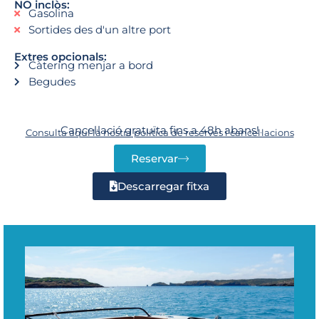
NO inclòs:
Gasolina
Sortides des d'un altre port
Extres opcionals:
Càtering menjar a bord
Begudes
Cancel·lació gratuïta fins a 48h abans!
Consulta aquí la nostra política de reserves i cancel·lacions
Reservar
Descarregar fitxa