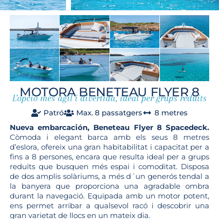
MOTORA BENETEAU FLYER 8
L'opció més àgil i divertida, ideal per grups reduïts
Patró
Max. 8 passatgers
8 metres
Nueva embarcación, Beneteau Flyer 8 Spacedeck.
Còmoda i elegant barca amb els seus 8 metres
d’eslora, ofereix una gran habitabilitat i capacitat per a
fins a 8 persones, encara que resulta ideal per a grups
reduïts que busquen més espai i comoditat. Disposa
de dos amplis solàriums, a més d´un generós tendal a
la banyera que proporciona una agradable ombra
durant la navegació. Equipada amb un motor potent,
ens permet arribar a qualsevol racó i descobrir una
gran varietat de llocs en un mateix dia.