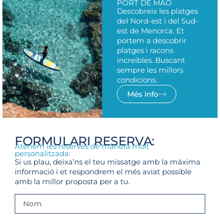
PORT DE MAÓ
Descobreix les platges
del Nord-est i del Sud-
est de Menorca. Et
portem a descobrir
platges i racons
increïbles. Buscant
sempre les millors
condicions.
Més info
FORMULARI RESERVA:
Atenem les reserves de manera molt
personalitzada:
Si us plau, deixa’ns el teu missatge amb la màxima
informació i et respondrem el més aviat possible
amb la millor proposta per a tu.