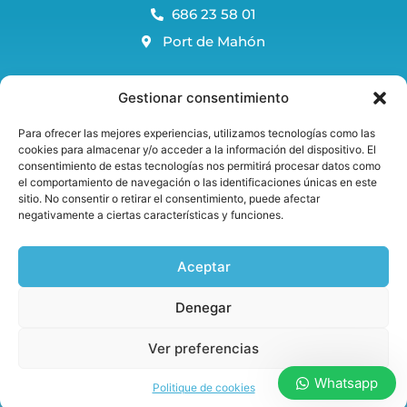
686 23 58 01
Port de Mahón
Blog Menorca
Gestionar consentimiento
FAQS
Para ofrecer las mejores experiencias, utilizamos tecnologías como las
Politique de réservation et d'annulation
cookies para almacenar y/o acceder a la información del dispositivo. El
consentimiento de estas tecnologías nos permitirá procesar datos como
Politique juridique et de confidentialité d'Avis
el comportamiento de navegación o las identificaciones únicas en este
Politique en matière de cookies
sitio. No consentir o retirar el consentimiento, puede afectar
negativamente a ciertas características y funciones.
Aceptar
Bienvenue à bord !
Denegar
Ver preferencias
Copyright © 2022 Marama Menorca
Whatsapp
Politique de cookies