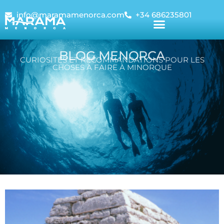
info@maramamenorca.com
+34 686235801
BLOG MENORCA
CURIOSITÉS ET RECOMMANDATIONS POUR LES
CHOSES À FAIRE À MINORQUE